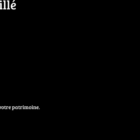
llé
votre patrimoine.