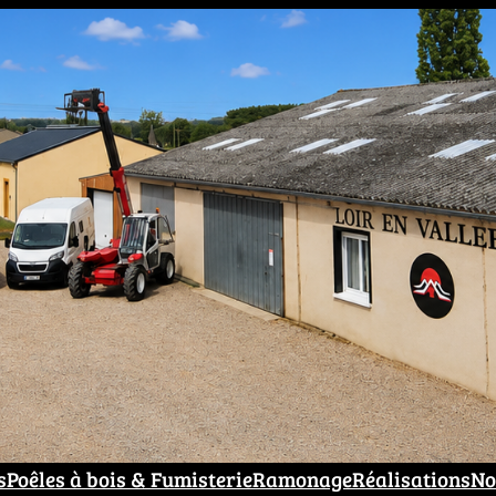
s
Poêles à bois & Fumisterie
Ramonage
Réalisations
No