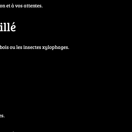
n et à vos attentes.
llé
 bois ou les insectes xylophages.
es.