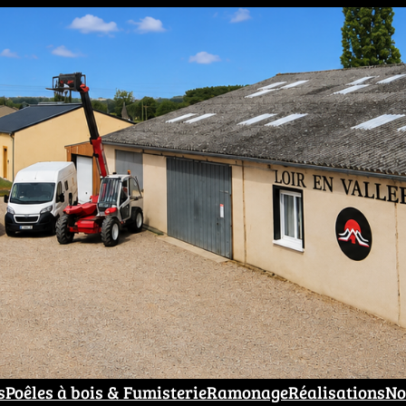
s
Poêles à bois & Fumisterie
Ramonage
Réalisations
No